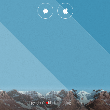
copyright ©
★
blackstar •
blog
•
email